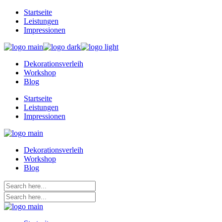
Skip
Startseite
to
Leistungen
the
Impressionen
content
Dekorationsverleih
Workshop
Blog
Startseite
Leistungen
Impressionen
Dekorationsverleih
Workshop
Blog