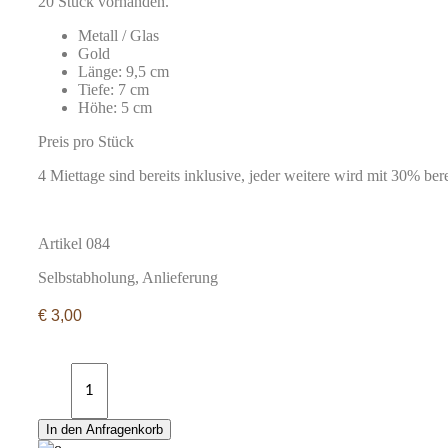
20 Stück vorhanden.
Metall / Glas
Gold
Länge: 9,5 cm
Tiefe: 7 cm
Höhe: 5 cm
Preis pro Stück
4 Miettage sind bereits inklusive, jeder weitere wird mit 30% ber
Artikel 084
Selbstabholung, Anlieferung
€
3,00
Glasbox
quantity
In den Anfragenkorb