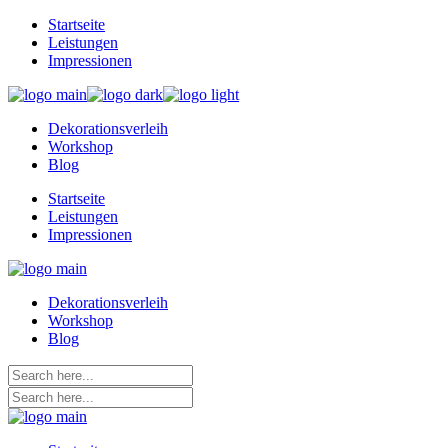
Skip
Startseite
to
Leistungen
the
Impressionen
content
Dekorationsverleih
Workshop
Blog
Startseite
Leistungen
Impressionen
Dekorationsverleih
Workshop
Blog