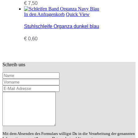
€
7,50
In den Anfragenkorb
Quick View
Stuhlschleife Organza dunkel blau
€
0,60
Schreib uns
Name
Vorname
E-
Mail
Deine
Adresse
Nachricht
Mit dem Absenden des Formulars willigst Du in die Verarbeitung der genannten