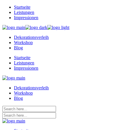
Skip
Startseite
to
Leistungen
the
Impressionen
content
Dekorationsverleih
Workshop
Blog
Startseite
Leistungen
Impressionen
Dekorationsverleih
Workshop
Blog