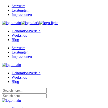
Skip
Startseite
to
Leistungen
the
Impressionen
content
Dekorationsverleih
Workshop
Blog
Startseite
Leistungen
Impressionen
Dekorationsverleih
Workshop
Blog