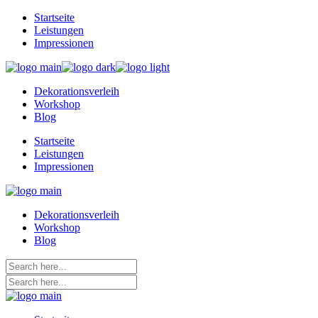
Skip
Startseite
to
Leistungen
the
Impressionen
content
Dekorationsverleih
Workshop
Blog
Startseite
Leistungen
Impressionen
Dekorationsverleih
Workshop
Blog