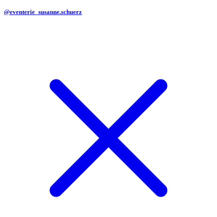
@eventerie_susanne.schuerz