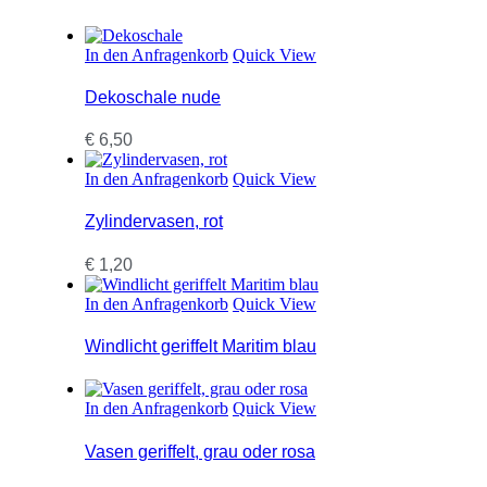
In den Anfragenkorb
Quick View
Dekoschale nude
€
6,50
In den Anfragenkorb
Quick View
Zylindervasen, rot
€
1,20
Dieses
In den Anfragenkorb
Quick View
Produkt
weist
Windlicht geriffelt Maritim blau
mehrere
Varianten
auf.
In den Anfragenkorb
Quick View
Die
Optionen
Vasen geriffelt, grau oder rosa
können
auf