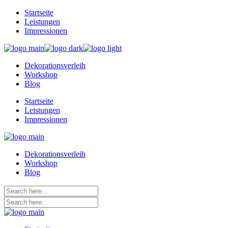
Skip
Startseite
to
Leistungen
the
Impressionen
content
Dekorationsverleih
Workshop
Blog
Startseite
Leistungen
Impressionen
Dekorationsverleih
Workshop
Blog