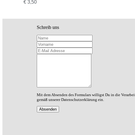
€
3,50
der
Produktseite
gewählt
werden
Schreib uns
Name
Vorname
E-Mail Adresse
Deine Nachricht
Mit dem Absenden des Formulars willigst Du in die Verarbe
gemäß unserer Datenschutzerklärung ein.