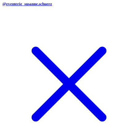
@eventerie_susanne.schuerz