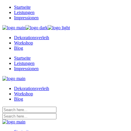
Skip
Startseite
to
Leistungen
the
Impressionen
content
Dekorationsverleih
Workshop
Blog
Startseite
Leistungen
Impressionen
Dekorationsverleih
Workshop
Blog