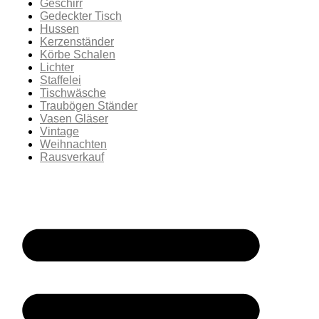
Geschirr
Gedeckter Tisch
Hussen
Kerzenständer
Körbe Schalen
Lichter
Staffelei
Tischwäsche
Traubögen Ständer
Vasen Gläser
Vintage
Weihnachten
Rausverkauf