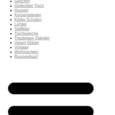
Geschirr
Gedeckter Tisch
Hussen
Kerzenständer
Körbe Schalen
Lichter
Staffelei
Tischwäsche
Traubögen Ständer
Vasen Gläser
Vintage
Weihnachten
Rausverkauf