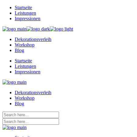
Skip
Startseite
to
Leistungen
the
Impressionen
content
Dekorationsverleih
Workshop
Blog
Startseite
Leistungen
Impressionen
Dekorationsverleih
Workshop
Blog